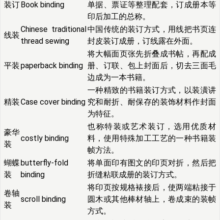
装订
Book binding
单据、票证等整理配套，订成册本等
印后加工的总称。
Chinese traditional
中国传统的装订方式，用线把书页连
线装
thread sewing
封皮装订成册，订线露在外面。
将大幅面页张先折叠成书帖，再配成
平装
paperback binding
册、订联、包上封面后，切去三面毛
边成为一本书籍。
一种精致的书籍装订方式，以装潢讲
精装
Case cover binding
究和耐折、耐保存的装饰材料作封面
为特征。
也称特装或艺术装订，选用优质材
豪华
costly binding
料，使用特殊加工工艺的一种书籍装
装
帧方法。
蝴蝶
butterfly-fold
将单面印有图文的印页对折，然后把
装
binding
折缝粘联成册的装订方式。
将印页按规格裱接后，使两端粘接于
卷轴
scroll binding
圆木或其他棒材轴上，卷成束的装帧
装
方式。