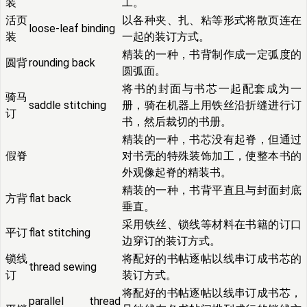
装
工。
活页
以各种夹、扎、粘等形式将散页连在
loose-leaf binding
装
一起的装订方式。
精装的一种，书背制作成一定弧度的
圆背
rounding back
圆弧面。
将书的封面与书芯一起配套成为一
骑马
saddle stitching
册，骑在机器上用铁丝沿折缝进行订
订
书，然后裁切的书册。
精装的一种，书芯没有起脊，但通过
假脊
对书壳的特殊装饰加工，使整本书的
外观像起脊的精装书。
精装的一种，书背平直且与封面封底
方背
flat back
垂直。
采用铁丝、锁线等材料在书籍的订口
平订
flat stitching
边穿订的装订方式。
锁线
将配好的书帖逐帖以线串订成书芯的
thread sewing
订
装订方式。
将配好的书帖逐帖以线串订成书芯，
parallel thread