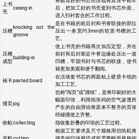
将贴背好的书芯经压辊将其压平粘牢
上书
casing-in
后，把加工好的书壳套到书芯外面，
壳
进入扫衬套合的工作过程。
是在书籍的前后封和书脊联接的部位
knocking out the
压槽
压出一条宽约3mm的软质书槽的工
groove
艺。
使上书壳的书籍再次加压定型，并在
压槽
前封和后封靠近中脊边缘处压出一道
building-in
成型
凹糟，牢固书封与书芯的联接，使书
籍更加美观和便于翻阅。
在活络套书芯的两面粘上硬质卡纸的
裱卡
pasted board
加工工艺。
也称“闯页”或“撞纸”，是将印刷好的大
幅面印张，利用纸张间的空气渗透所
撞页
jog
产生的自由滑动将原来不整齐的页张
经碰撞使之齐整。
收帖
collecting
指收集折叠的印张的工艺过程。
根据工艺要求及尺寸规格用切纸机将
开料
cutting
撞齐的印张裁切成所需要幅面规格的