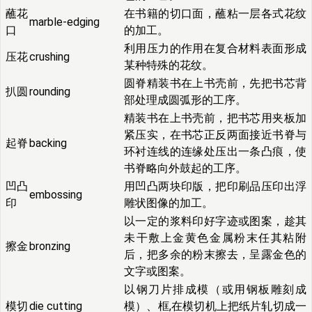
蘸花
在书籍的切口面，蘸粘一层各式花纹
marble-edging
口
的加工。
利用压力的作用在复合材料表面形成
压花
crushing
某种特殊的花纹。
圆脊精装书在上书壳前，先把书芯背
扒圆
rounding
部处理成圆弧形的工序。
精装书在上书壳前，把书芯用夹板加
紧压实，在书芯正反两面接近书脊与
起脊
backing
环衬连线的连缘处压出一条凸痕，使
书脊略向外鼓起的工序。
凹凸
用凹凸两块印版，把印刷品压印出浮
embossing
印
雕状图像的加工。
以一定的浆料印好字迹或图案，趁其
未干敷上金黄色金属粉末任其粘附
擦金
bronzing
后，把多余的粉末擦去，呈露金色的
文字或图案。
以钢刀片排成模（或用钢板雕刻成
模切
die cutting
模）、框,在模切机上把纸片轧切成一