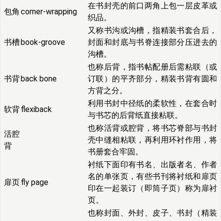
在书封壳的前口两角上包一层皮革或
包角
corner-wrapping
织品。
又称书沟或沟槽，指精装书套合后，
书槽
book-groove
封面和封底与书脊连接部分压进去的
沟槽。
也称后背，指书帖配册后需粘联（或
书背
back bone
订联）的平齐部分，精装书背有圆和
方背之分。
利用书封中径纸的柔软性，在套合时
软背
flexiback
与书芯的后背纸直接粘联。
也称活背或腔背，将书芯脊部与书封
活腔
壳中缝相粘联，再利用环衬作用，将
背
书册套合牢固。
衬纸下面印有书名、出版者名、作者
名的单张页，有些书刊将衬纸和扉页
扉页
fly page
印在一起装订（即筒子页）称为扉衬
页。
也称封面、外封、皮子、书封（精装