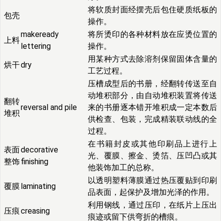
将软质封面经摆壳后包住硬质纸板的
包壳
操作。
makeready
将所烫印的各种材料放在应烫位置的
上料
lettering
操作。
用某种方式去除溶剂保留固体含量的
烘干
dry
工艺过程。
压槽成型后的书册，经翻转传送至自
动堆积部分，由自动堆积装置将传送
翻转
reversal and pile
来的书册逐本错开堆积成一定本数后
堆积
供检查、包装，完成精装联动线的全
过程。
在书籍封皮或其他印刷品上进行上
表面
decorative
光、覆膜、擦金、烫箔、压凹凸或其
整饰
finishing
他装饰加工的总称。
以透明塑料薄膜通过热压覆贴到印刷
覆膜
laminating
品表面，起保护及增加光泽的作用。
利用钢线，通过压印，在纸片上压出
压痕
creasing
痕迹或留下供弯折的槽痕。