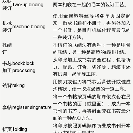
双联
two-up binding
两本相联在一起的毛本的装订工艺。
装订
使用金属塑料丝等将各单页固定起
机械
来，做成书籍和小册子，再另外加入
machine binding
装订
一个书脊，是目前机械化程度最低的
一种装订方法。
扎结
扎结订的联结法有两种：一种是甲骨
订
的联结，另一种是简策的编排扎结。
从印张加工成书芯的全过程，包括折
书芯
bookblock
页、配贴、订合、切净等，精装本还
加工
processing
有扒圆、起脊等工序。
用铣刀或锯刀将书芯后背铣开或铣成
铣背
raking
沟槽状，便于胶液渗透的一道工序。
将一个书帖按页码的顺序依次套在另
一个书帖的面（或里面），成为一本
套帖
register singnature
书刊的书芯，再将封面套在书芯最外
面的一种配页方法。
将印张按照页码顺序折叠成书刊开本
折页
folding
大小书帖的工作过程。