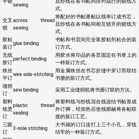
平锁
且纱线在各书帖间排列成行的锁线方
sewing
式。
将配好的书帖逐帖以线串订成书芯，
交叉
across thread
且纱线在各书帖间相互错开的锁线方
锁
sewing
式。
胶粘
书帖和书页间完全靠胶粘剂粘合的装
glue binding
装订
订方式。
无线
用胶水将印品的各页固定在书脊上的
perfect binding
胶订
一种装订方式。
铁丝
用金属铁丝在书芯折缝中穿订而联结
wire side-stitching
平订
书册的装订方式。
缝纫
sew binding
采用工业缝纫机将书册订联的方法。
订
塑料
将塑料线与纱线混合线连结书帖形成
plastic thread
线烫
外订脚，经加热后使线熔融将各帖联
sealing
订
接的装订工艺。
三眼
大书籍的订口连打上三个小孔，穿线
3-nole stitching
订
结牢的一种装订方式。