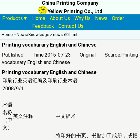
China Printing Company
Yellow Printing Co., Ltd
Products▼
Home
About Us
Why Us
News
Order
Feedback
Contact Us
Home
>
News/Knowledge
>
news-60.html
Printing vocaburary English and Chinese
Published Time:2015-07-23 Original Source:
Printing
vocaburary English and Chinese
Printing vocaburary English and Chinese
:
印刷行业英语汇编及印刷行业术语
2008/9/1
术语
名称
英文注释
中文描术
（中
文）
将印好的书页、书贴加工成册，或把