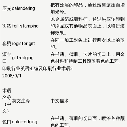
把有涂层的印品，通过滚筒滚压而增
压光
calendering
加光泽。
以金属箔或颜料箔，通过热压转印到
烫箔
foil-stamping
印刷品或其他物品表面上，以增进装
饰效果。
在同一加工对象上进行两次以上的烫
套烫
register gilt
印。
滚金
在书籍、簿册、卡片的切口上，用金
gilt-edging
口
色材料和特制工具滚烫着色的工艺。
印刷行业英语汇编及印刷行业术语3
2008/9/1
术语
名称
英文注释
中文描术
（中
文）
在书籍、薄册的切口面，喷涂各种颜
色口
color-edging
色的工艺。