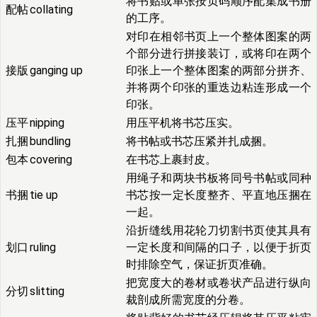
将书贴或单张按页码顺序配集成书册
配帖
collating
的工序。
对印在相邻书页上一个整体图案的两
个部分进行拼接装订，或将印在两个
接版
ganging up
印张上一个整体图案的两部分拼齐、
并将两个印张的重迭边粘连形成一个
印张。
压平
nipping
用压平机将书芯压实。
扎捆
bundling
将书帖或书芯压紧并扎成捆。
包本
covering
在书芯上裹封皮。
用绳子和两块书板将同号书帖或同种
书捆
tie up
书芯按一定长度整齐、平直地压捆在
一起。
沿折缝线用花轮刀切割书页使其具有
划口
ruling
一定长度和间隔的口子，以便于折页
时排除空气，保证折页准确。
把宽度大的卷材或卷状产品进行纵向
分切
slitting
裁剖成所需宽度的分卷。