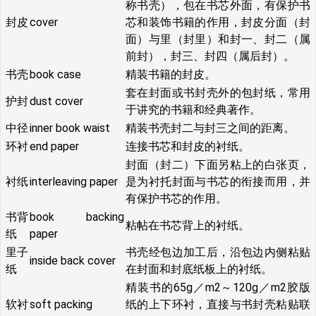
称书壳），包在书芯外面，有保护书
封皮
cover
芯和装饰书籍的作用，封皮分面（封
面）与里（封里）和封一、封二（属
前封），封三、封四（属后封）。
书壳
book case
精装书籍的封皮。
套在封面或书封壳外的包封纸，常用
护封
dust cover
于讲究的书籍和经典著作。
中径
inner book waist
精装书壳封二与封三之间的距离。
环衬
end paper
连接书芯和封皮的衬纸。
封面（封二）下面另粘上的白张页，
衬纸
interleaving paper
是为衬托封面与书芯的衔接而用，并
有保护书芯的作用。
书背
book backing
粘帖在书芯背上的衬纸。
纸
paper
里子
书壳经包边加工后，沿包边内侧粘贴
inside back cover
纸
在封面和封底纸板上的衬纸。
精装书的65g／m2～120g／m2胶版
软衬
soft packing
纸的上下环衬，直接与书封壳粘贴联