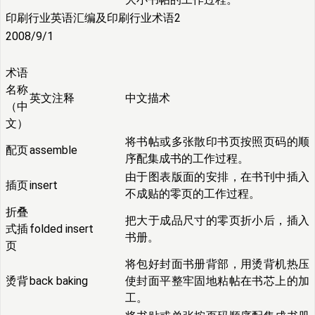
印刷行业英语汇编及印刷行业术语2
2008/9/1
术语
名称
英文注释
中文描术
（中
文）
将书帖或多张散印书页按照页码的顺
配页
assemble
序配集成书的工作过程。
由于图表版面的安排，在书刊中插入
插页
insert
不成贴的零页的工作过程。
折叠
把大于成品尺寸的零页折小后，插入
式插
folded insert
书册。
页
将包好封面书册背部，用烫背机热压
烫背
back baking
使封面平整牢固地粘帖在书芯上的加
工。