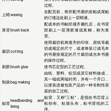
过程。
在配页前，将所配书册的首帖或尾帖
上蜡
waxing
的订缝边处刷上一层蜡液。
配成本的书帖经撞齐捆扎后，在书背
浆背
brush back
部刷上一层薄胶液或浆糊，称为浆
背。
使用裁切机将撞齐的印张、原纸等裁
切成规定的尺寸，或者将装订成毛本
裁切
cutting
的书册按规定的尺寸裁切成光本书册
的操作过程。
刷胶
brush glue
使书芯定型的工艺过程。
由纸、塑料、铝箔或其它材料做成，
其一端或两端封闭，并有一个开口，
制袋
bag making
以便装进被包装产品的一种非刚性容
器的加工过程。
贴背，又称“三粘”，是指在书芯背上
headbanding and
贴背
粘纱布、粘墙头布，粘书背纸的工
lining
序。