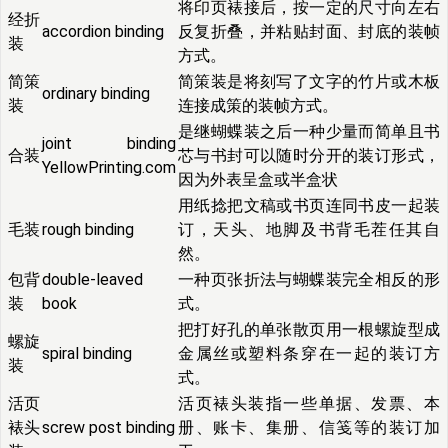
将印页裱接后，按一定的尺寸向左右
经折
accordion binding
反复折叠，并粘贴封面、封底的装帧
装
方式。
简策
简策装是将刻写了文字的竹片或木板
ordinary binding
装
连接成策的装帧方式。
是继蝴蝶装之后一种少量而简单且书
joint binding
合装
芯与书封可以随时分开的装订形式，
YellowPrinting.com
因为外表呈盒或半盒状
用纸捻把文稿或书页连同书皮一起装
毛装
rough binding
订，天头、地脚及书背毛茬任其自
然。
包背
double-leaved
一种页张折法与蝴蝶装完全相反的形
装
book
式。
把打好孔的单张散页用一根螺旋型成
螺旋
spiral binding
金属丝或塑料条穿在一起的装订方
装
式。
活页
活页裱头装指一些单据、发票、本
裱头
screw post binding
册、账卡、集册、信笺等的装订加