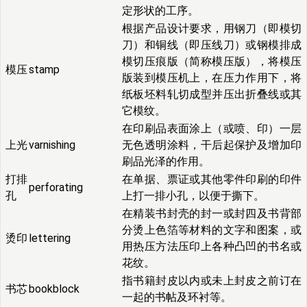
定形状的工序。
根据产品设计要求，用钢刀（即模切
刀）和铜线（即压线刀）或钢模排成
模切压痕版（简称模压版），将模压
模压
stamp
版装到模压机上，在压力作用下，将
纸板坯料轧切成型并压出折叠线或其
它模纹。
在印刷品表面涂上（或喷、印）一层
上光
varnishing
无色透明涂料，干后起保护及增加印
刷品光泽的作用。
打排
在单据、票证或其他零件印刷的印件
perforating
孔
上打一排小孔，以便于撕下。
在精装书封壳的封一或封四及书背部
分烫上色箔等材料的文字和图案，或
烫印
lettering
用热压方法压印上各种凸凹的书名或
花纹。
指书籍封皮以内或未上封皮之前订在
书芯
bookblock
一起的书帖及环衬等。