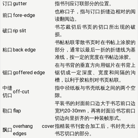
订口
gutter
指书刊应订联部分的位置。
也称口子，指与订口折缝边相对的阅
前口
fore-edge
读翻阅边。
书芯裁切后书页的切口所出现的破
破口
rip slit
损。
书帖粘联零散书页时在书帖上涂胶的
粘口
back edge
部分，通常以最后一折的折缝线为基
准线，按一定的宽度在书帖边涂胶。
在与书背的垂直方向用锯片在书背上
锯口
goffered edge
锯切成一定深度、宽度和间隔的沟
槽，以利于胶粘剂对书页粘联。
中缝
指中径纸板与书壳纸板之间的两个空
off-cut
切口
隙。
平装书的封面前口边大于书芯前口边
勒口
flap
宽约20-30mm，再将封面沿书芯前口
切边向里折齐的一种装帧形式。
overhang cover
指精装书刊套合加工后，书封壳大出
飘口
edges
书芯切口的部分。